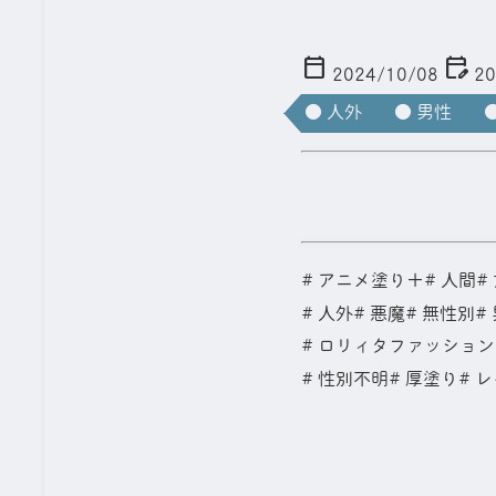
calendar_today
edit_calendar
2024/10/08
20
● 人外
● 男性
＜ キャラクタ
アニメ塗り＋
人間
人外
悪魔
無性別
ロリィタファッション
性別不明
厚塗り
レ