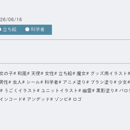
26/06/16
● 立ち絵
● 科学者
ーロゴ
女の子
和風
天使
女性
立ち絵
魔女
グッズ用イラスト
男性
虫人
シール
科学者
アニメ塗り
ブラシ塗り
少女
うごくイラスト
ユニットイラスト
幽霊
黒影塗り
パロ
インコード
アンデッド
ゾンビ
ロゴ