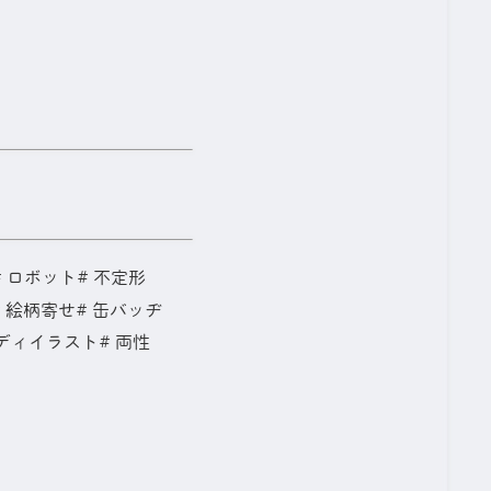
炎寺 燐 ＞
ロボット
不定形
絵柄寄せ
缶バッヂ
ディイラスト
両性