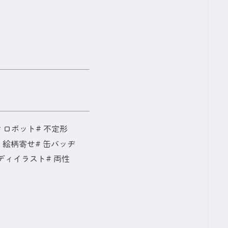
B14-NC4 ＞
ロボット
不定形
絵柄寄せ
缶バッヂ
ディイラスト
両性