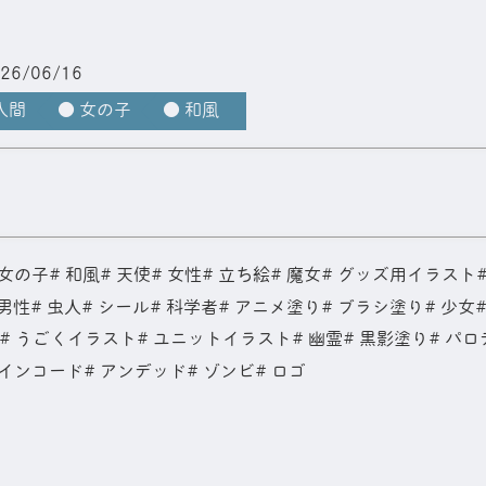
26/06/16
人間
● 女の子
● 和風
スト
女の子
和風
天使
女性
立ち絵
魔女
グッズ用イラスト
男性
虫人
シール
科学者
アニメ塗り
ブラシ塗り
少女
うごくイラスト
ユニットイラスト
幽霊
黒影塗り
パロ
インコード
アンデッド
ゾンビ
ロゴ