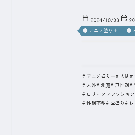
calendar_today
edit_calendar
2024/10/08
20
● アニメ塗り＋
● 
＜ ノッディー
アニメ塗り＋
人間
人外
悪魔
無性別
ロリィタファッション
性別不明
厚塗り
レ