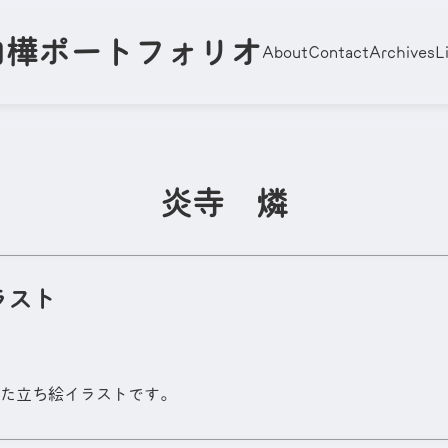
白樺ポートフォリオ
About
Contact
Archives
L
炎寺 燐
ラスト
た立ち絵イラストです。